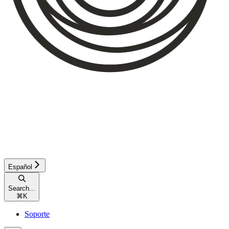
Español
Search...
⌘
K
Soporte