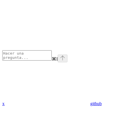
⌘
I
x
github